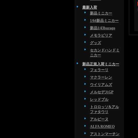
最新入荷
新品ミニカー
1/64新品ミニカー
新品1/43burago
メモラビリア
グッズ
セカンドハンドミ
ニカー
新品正規入荷ミニカー
フェラーリ
マクラーレン
ウイリアムズ
メルセデスGP
レッドブル
トロロッソ&アル
ファタウリ
アルピーヌ
ALFA ROMEO
アストンマーチン