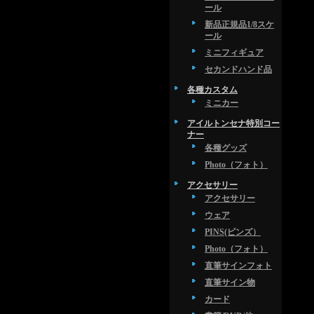
ール
新品正規品1/8スケ
ール
ミニフィギュア
セカンドハンド品
各種カスタム
ミニカー
アイルトンセナ特別コー
ナー
各種グッズ
Photo（フォト）
アクセサリー
アクセサリー
ウェア
PINS(ピンズ）
Photo（フォト）
直筆サインフォト
直筆サイン物
カード