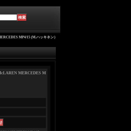
ERCEDES MP4/15 (M.ハッキネン）
LAREN MERCEDES M