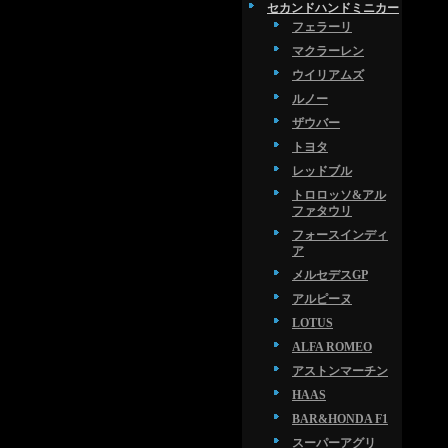
セカンドハンドミニカー
フェラーリ
マクラーレン
ウイリアムズ
ルノー
ザウバー
トヨタ
レッドブル
トロロッソ&アル
ファタウリ
フォースインディ
ア
メルセデスGP
アルピーヌ
LOTUS
ALFA ROMEO
アストンマーチン
HAAS
BAR&HONDA F1
スーパーアグリ