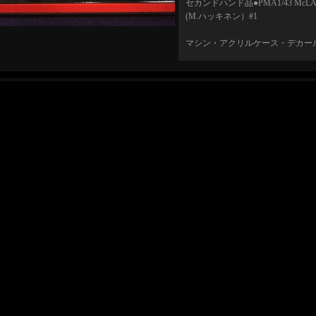
セカンドハンド品●PMA1/43 McLARE
(M.ハッキネン）#1
マシン・アクリルケース・デカー