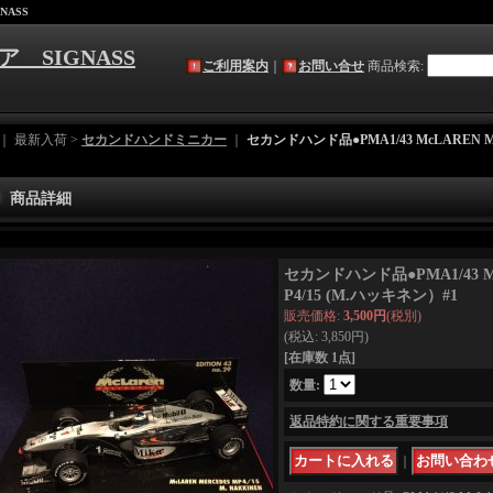
NASS
ア SIGNASS
ご利用案内
｜
お問い合せ
商品検索
:
｜ 最新入荷 >
セカンドハンドミニカー
｜
セカンドハンド品●PMA1/43 McLAREN M
商品詳細
セカンドハンド品●PMA1/43 Mc
P4/15 (M.ハッキネン）#1
販売価格
:
3,500円
(税別)
(税込
:
3,850円
)
[在庫数 1点]
数量
:
返品特約に関する重要事項
｜