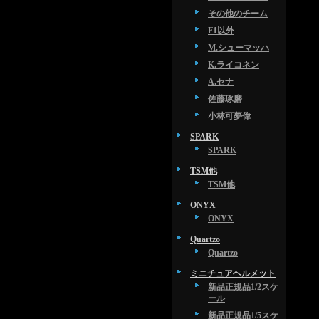
その他のチーム
F1以外
M.シューマッハ
K.ライコネン
A.セナ
佐藤琢磨
小林可夢偉
SPARK
SPARK
TSM他
TSM他
ONYX
ONYX
Quartzo
Quartzo
ミニチュアヘルメット
新品正規品1/2スケ
ール
新品正規品1/5スケ