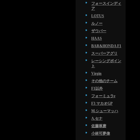
フォースインディ
ア
LOTUS
ルノー
ザウバー
HAAS
BAR&HONDA F1
スーパーアグリ
レーシングポイン
ト
Virgin
その他のチーム
F1以外
フォーミュラe
F3 マカオGP
M.シューマッハ
A.セナ
佐藤琢磨
小林可夢偉