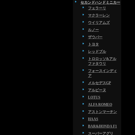
セカンドハンドミニカー
フェラーリ
マクラーレン
ウイリアムズ
ルノー
ザウバー
トヨタ
レッドブル
トロロッソ&アル
ファタウリ
フォースインディ
ア
メルセデスGP
アルピーヌ
LOTUS
ALFA ROMEO
アストンマーチン
HAAS
BAR&HONDA F1
スーパーアグリ