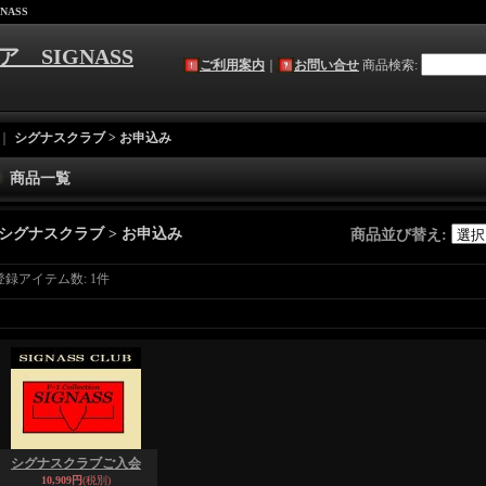
NASS
ア SIGNASS
ご利用案内
｜
お問い合せ
商品検索
:
｜
シグナスクラブ > お申込み
商品一覧
シグナスクラブ > お申込み
商品並び替え
:
登録アイテム数
:
1件
シグナスクラブご入会
10,909円
(税別)