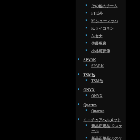
その他のチーム
F1以外
M.シューマッハ
K.ライコネン
A.セナ
佐藤琢磨
小林可夢偉
SPARK
SPARK
TSM他
TSM他
ONYX
ONYX
Quartzo
Quartzo
ミニチュアヘルメット
新品正規品1/2スケ
ール
新品正規品1/5スケ