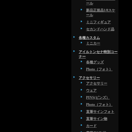
ール
新品正規品1/8スケ
ール
ミニフィギュア
セカンドハンド品
各種カスタム
ミニカー
アイルトンセナ特別コー
ナー
各種グッズ
Photo（フォト）
アクセサリー
アクセサリー
ウェア
PINS(ピンズ）
Photo（フォト）
直筆サインフォト
直筆サイン物
カード