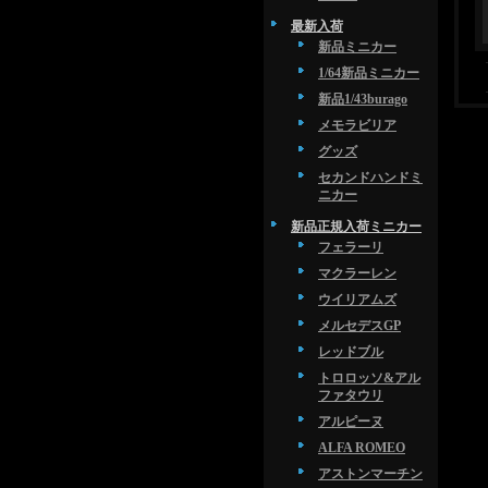
最新入荷
新品ミニカー
1/64新品ミニカー
新品1/43burago
メモラビリア
グッズ
セカンドハンドミ
ニカー
新品正規入荷ミニカー
フェラーリ
マクラーレン
ウイリアムズ
メルセデスGP
レッドブル
トロロッソ&アル
ファタウリ
アルピーヌ
ALFA ROMEO
アストンマーチン