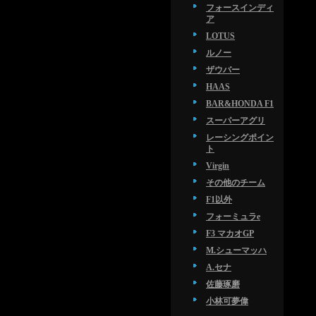
フォースインディ
ア
LOTUS
ルノー
ザウバー
HAAS
BAR&HONDA F1
スーパーアグリ
レーシングポイン
ト
Virgin
その他のチーム
F1以外
フォーミュラe
F3 マカオGP
M.シューマッハ
A.セナ
佐藤琢磨
小林可夢偉