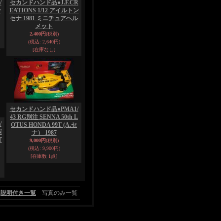
/
セカンドハンド品●J.F.CR
ン
EATIONS 1/12 アイルトン
セナ 1981 ミニチュアヘル
メット
2,400円
(税別)
(税込
:
2,640円)
[在庫なし]
セカンドハンド品●PMA1/
43 RG別注 SENNA 50th L
/
OTUS HONDA 99T (A.セ
N
ナ） 1987
T
9,000円
(税別)
(税込
:
9,900円)
[在庫数 1点]
説明付き一覧
写真のみ一覧