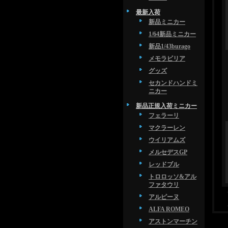
最新入荷
新品ミニカー
1/64新品ミニカー
新品1/43burago
メモラビリア
グッズ
セカンドハンドミ
ニカー
新品正規入荷ミニカー
フェラーリ
マクラーレン
ウイリアムズ
メルセデスGP
レッドブル
トロロッソ&アル
ファタウリ
アルピーヌ
ALFA ROMEO
アストンマーチン