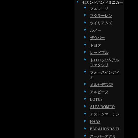
セカンドハンドミニカー
フェラーリ
マクラーレン
ウイリアムズ
ルノー
ザウバー
トヨタ
レッドブル
トロロッソ&アル
ファタウリ
フォースインディ
ア
メルセデスGP
アルピーヌ
LOTUS
ALFA ROMEO
アストンマーチン
HAAS
BAR&HONDA F1
スーパーアグリ