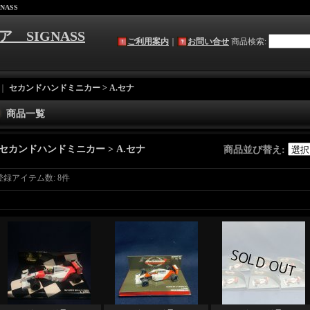
NASS
ア SIGNASS
ご利用案内
｜
お問い合せ
商品検索
:
｜
セカンドハンドミニカー > A.セナ
商品一覧
セカンドハンドミニカー > A.セナ
商品並び替え
:
登録アイテム数
:
8件