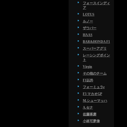
フォースインディ
ア
LOTUS
ルノー
ザウバー
HAAS
BAR&HONDA F1
スーパーアグリ
レーシングポイン
ト
Virgin
その他のチーム
F1以外
フォーミュラe
F3 マカオGP
M.シューマッハ
A.セナ
佐藤琢磨
小林可夢偉