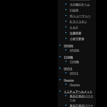
その他のチーム
F1以外
M.シューマッハ
K.ライコネン
A.セナ
佐藤琢磨
小林可夢偉
SPARK
SPARK
TSM他
TSM他
ONYX
ONYX
Quartzo
Quartzo
ミニチュアヘルメット
新品正規品1/2スケ
ール
新品正規品1/5スケ