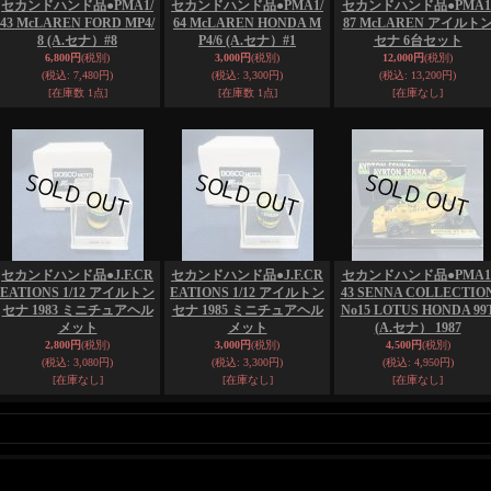
セカンドハンド品●PMA1/
セカンドハンド品●PMA1/
セカンドハンド品●PMA1
43 McLAREN FORD MP4/
64 McLAREN HONDA M
87 McLAREN アイルト
8 (A.セナ）#8
P4/6 (A.セナ）#1
セナ 6台セット
6,800円
(税別)
3,000円
(税別)
12,000円
(税別)
(税込
:
7,480円)
(税込
:
3,300円)
(税込
:
13,200円)
[在庫数 1点]
[在庫数 1点]
[在庫なし]
セカンドハンド品●J.F.CR
セカンドハンド品●J.F.CR
セカンドハンド品●PMA1
EATIONS 1/12 アイルトン
EATIONS 1/12 アイルトン
43 SENNA COLLECTIO
セナ 1983 ミニチュアヘル
セナ 1985 ミニチュアヘル
No15 LOTUS HONDA 99
メット
メット
(A.セナ） 1987
2,800円
(税別)
3,000円
(税別)
4,500円
(税別)
(税込
:
3,080円)
(税込
:
3,300円)
(税込
:
4,950円)
[在庫なし]
[在庫なし]
[在庫なし]