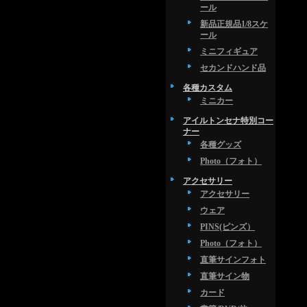
ール
新品正規品1/8スケ
ール
ミニフィギュア
セカンドハンド品
各種カスタム
ミニカー
アイルトンセナ特別コー
ナー
各種グッズ
Photo（フォト）
アクセサリー
アクセサリー
ウェア
PINS(ピンズ）
Photo（フォト）
直筆サインフォト
直筆サイン物
カード