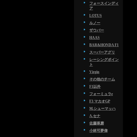
フォースインディ
ア
LOTUS
ルノー
ザウバー
HAAS
BAR&HONDA F1
スーパーアグリ
レーシングポイン
ト
Virgin
その他のチーム
F1以外
フォーミュラe
F3 マカオGP
M.シューマッハ
A.セナ
佐藤琢磨
小林可夢偉