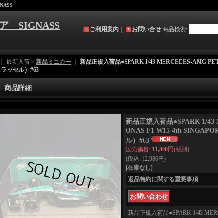
NASS
ア SIGNASS
ご利用案内
｜
お問い合せ
商品検索
:
｜ 最新入荷 >
新品ミニカー
｜
新品正規入荷品●SPARK 1/43 MERCEDES-AMG PETRO
(G.ラッセル）#63
商品詳細
新品正規入荷品●SPARK 1/43 
ONAS F1 W15 4th SINGAPO
ル）#63
販売価格
:
11,800円
(税別)
(税込
:
12,980円
)
[在庫なし]
返品特約に関する重要事項
新品正規入荷品●SPARK 1/43 MERC