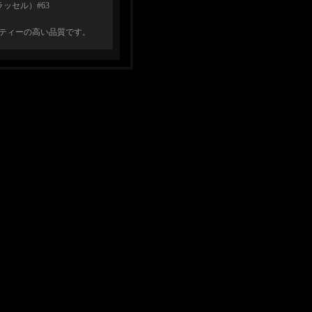
(G.ラッセル）#63
リティーの高い品質です。