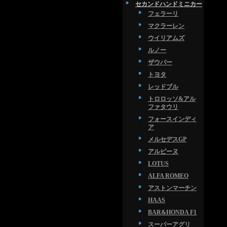
セカンドハンドミニカー
フェラーリ
マクラーレン
ウイリアムズ
ルノー
ザウバー
トヨタ
レッドブル
トロロッソ&アル
ファタウリ
フォースインディ
ア
メルセデスGP
アルピーヌ
LOTUS
ALFA ROMEO
アストンマーチン
HAAS
BAR&HONDA F1
スーパーアグリ