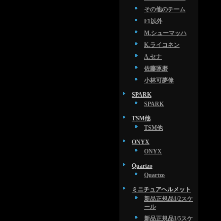
その他のチーム
F1以外
M.シューマッハ
K.ライコネン
A.セナ
佐藤琢磨
小林可夢偉
SPARK
SPARK
TSM他
TSM他
ONYX
ONYX
Quartzo
Quartzo
ミニチュアヘルメット
新品正規品1/2スケ
ール
新品正規品1/5スケ