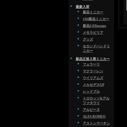
最新入荷
新品ミニカー
1/64新品ミニカー
新品1/43burago
メモラビリア
グッズ
セカンドハンドミ
ニカー
新品正規入荷ミニカー
フェラーリ
マクラーレン
ウイリアムズ
メルセデスGP
レッドブル
トロロッソ&アル
ファタウリ
アルピーヌ
ALFA ROMEO
アストンマーチン