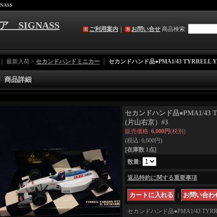
NASS
ア SIGNASS
ご利用案内
｜
お問い合せ
商品検索
:
｜ 最新入荷 >
セカンドハンドミニカー
｜
セカンドハンド品●PMA1/43 TYRRELL Y
商品詳細
セカンドハンド品●PMA1/43 TY
(片山右京）#3
販売価格
:
6,000円
(税別)
(税込
:
6,600円
)
[在庫数 1点]
数量
:
返品特約に関する重要事項
｜
セカンドハンド品●PMA1/43 TYRRE