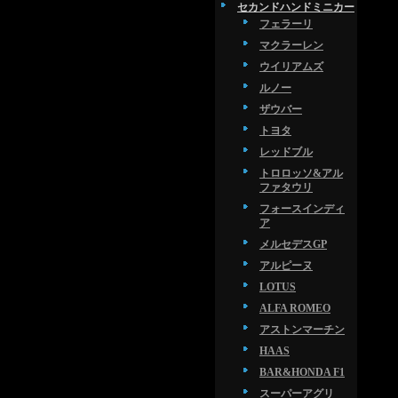
セカンドハンドミニカー
フェラーリ
マクラーレン
ウイリアムズ
ルノー
ザウバー
トヨタ
レッドブル
トロロッソ&アル
ファタウリ
フォースインディ
ア
メルセデスGP
アルピーヌ
LOTUS
ALFA ROMEO
アストンマーチン
HAAS
BAR&HONDA F1
スーパーアグリ