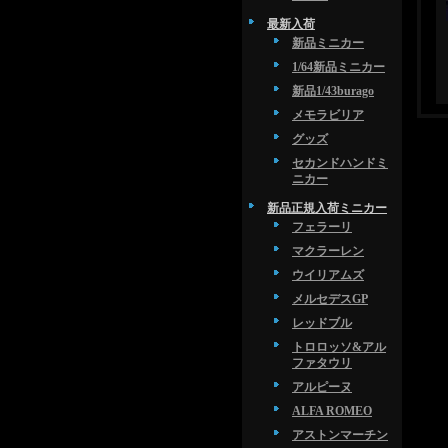
最新入荷
新品ミニカー
1/64新品ミニカー
新品1/43burago
メモラビリア
グッズ
セカンドハンドミ
ニカー
新品正規入荷ミニカー
フェラーリ
マクラーレン
ウイリアムズ
メルセデスGP
レッドブル
トロロッソ&アル
ファタウリ
アルピーヌ
ALFA ROMEO
アストンマーチン