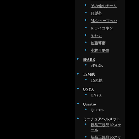
その他のチーム
F1以外
M.シューマッハ
K.ライコネン
A.セナ
佐藤琢磨
小林可夢偉
SPARK
SPARK
TSM他
TSM他
ONYX
ONYX
Quartzo
Quartzo
ミニチュアヘルメット
新品正規品1/2スケ
ール
新品正規品1/5スケ