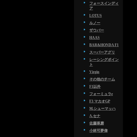
フォースインディ
ア
LOTUS
ルノー
ザウバー
HAAS
BAR&HONDA F1
スーパーアグリ
レーシングポイン
ト
Virgin
その他のチーム
F1以外
フォーミュラe
F3 マカオGP
M.シューマッハ
A.セナ
佐藤琢磨
小林可夢偉