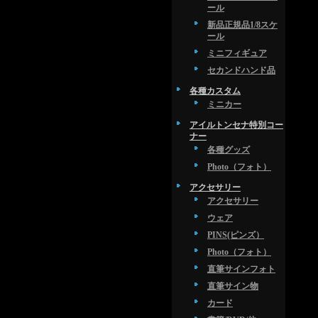
ール
新品正規品1/8スケ
ール
ミニフィギュア
セカンドハンド品
各種カスタム
ミニカー
アイルトンセナ特別コー
ナー
各種グッズ
Photo（フォト）
アクセサリー
アクセサリー
ウェア
PINS(ピンズ）
Photo（フォト）
直筆サインフォト
直筆サイン物
カード