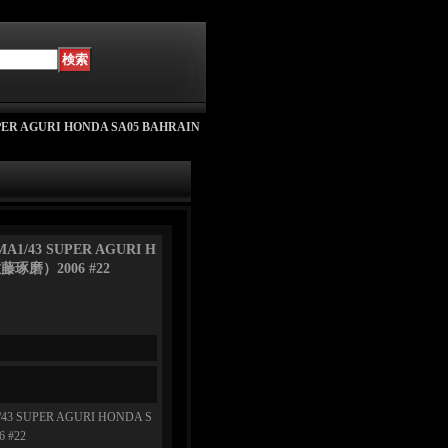
 AGURI HONDA SA05 BAHRAIN
/43 SUPER AGURI H
佐藤琢磨）2006 #22
SUPER AGURI HONDA S
 #22