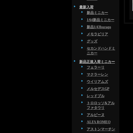
最新入荷
新品ミニカー
1/64新品ミニカー
新品1/43burago
メモラビリア
グッズ
セカンドハンドミ
ニカー
新品正規入荷ミニカー
フェラーリ
マクラーレン
ウイリアムズ
メルセデスGP
レッドブル
トロロッソ&アル
ファタウリ
アルピーヌ
ALFA ROMEO
アストンマーチン