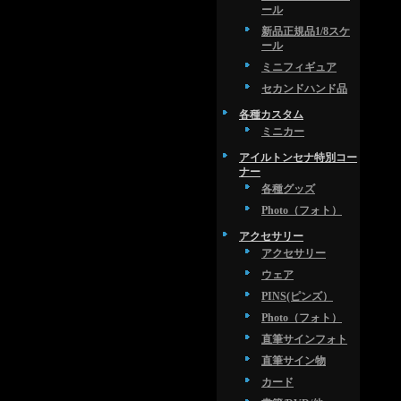
ール
新品正規品1/8スケ
ール
ミニフィギュア
セカンドハンド品
各種カスタム
ミニカー
アイルトンセナ特別コー
ナー
各種グッズ
Photo（フォト）
アクセサリー
アクセサリー
ウェア
PINS(ピンズ）
Photo（フォト）
直筆サインフォト
直筆サイン物
カード