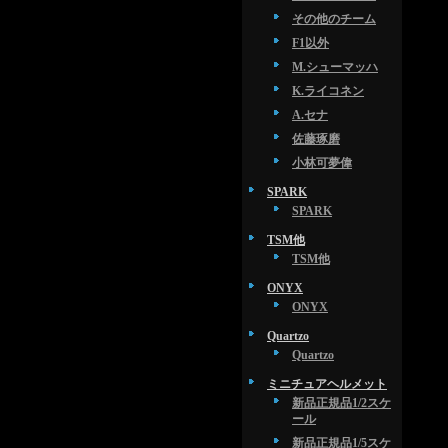
その他のチーム
F1以外
M.シューマッハ
K.ライコネン
A.セナ
佐藤琢磨
小林可夢偉
SPARK
SPARK
TSM他
TSM他
ONYX
ONYX
Quartzo
Quartzo
ミニチュアヘルメット
新品正規品1/2スケ
ール
新品正規品1/5スケ