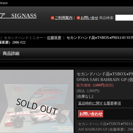
NASS
ア SIGNASS
ご利用案内
｜
お問い合せ
商品検索
:
｜ セカンドハンドミニカー >
佐藤琢磨
｜
セカンドハンド品●TSBOX●PMA1/43 SUPER
藤琢磨）2006 #22
商品詳細
セカンドハンド品●TSBOX●PMA1
ONDA SA05 BAHRAIN GP (
販売価格
:
2,600円
(税別)
(税込
:
2,860円
)
[在庫なし]
返品特約に関する重要事項
セカンドハンド品●TSBOX●PMA1/43 
A05 BAHRAIN GP (佐藤琢磨）2006