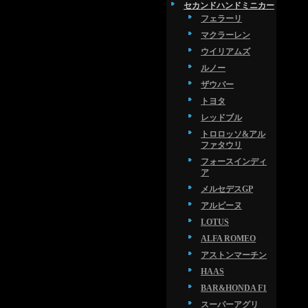
セカンドハンドミニカー
フェラーリ
マクラーレン
ウイリアムズ
ルノー
ザウバー
トヨタ
レッドブル
トロロッソ&アル
ファタウリ
フォースインディ
ア
メルセデスGP
アルピーヌ
LOTUS
ALFA ROMEO
アストンマーチン
HAAS
BAR&HONDA F1
スーパーアグリ