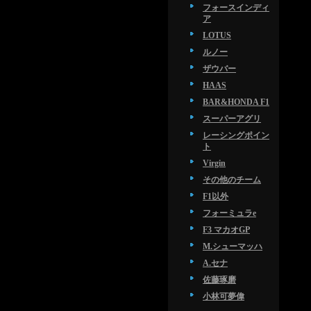
フォースインディ
ア
LOTUS
ルノー
ザウバー
HAAS
BAR&HONDA F1
スーパーアグリ
レーシングポイン
ト
Virgin
その他のチーム
F1以外
フォーミュラe
F3 マカオGP
M.シューマッハ
A.セナ
佐藤琢磨
小林可夢偉