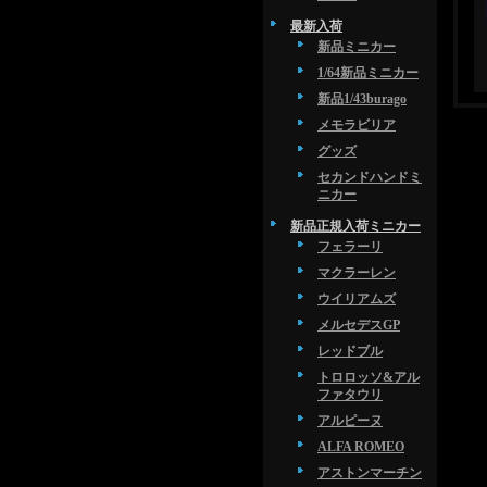
最新入荷
新品ミニカー
1/64新品ミニカー
新品1/43burago
メモラビリア
グッズ
セカンドハンドミ
ニカー
新品正規入荷ミニカー
フェラーリ
マクラーレン
ウイリアムズ
メルセデスGP
レッドブル
トロロッソ&アル
ファタウリ
アルピーヌ
ALFA ROMEO
アストンマーチン