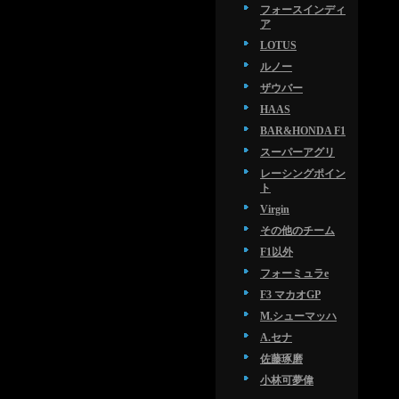
フォースインディ
ア
LOTUS
ルノー
ザウバー
HAAS
BAR&HONDA F1
スーパーアグリ
レーシングポイン
ト
Virgin
その他のチーム
F1以外
フォーミュラe
F3 マカオGP
M.シューマッハ
A.セナ
佐藤琢磨
小林可夢偉