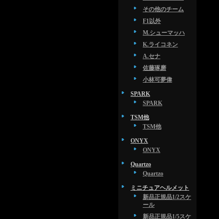
その他のチーム
F1以外
M.シューマッハ
K.ライコネン
A.セナ
佐藤琢磨
小林可夢偉
SPARK
SPARK
TSM他
TSM他
ONYX
ONYX
Quartzo
Quartzo
ミニチュアヘルメット
新品正規品1/2スケ
ール
新品正規品1/5スケ