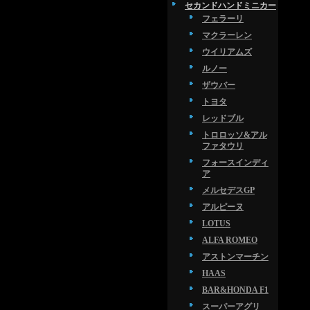
セカンドハンドミニカー
フェラーリ
マクラーレン
ウイリアムズ
ルノー
ザウバー
トヨタ
レッドブル
トロロッソ&アル
ファタウリ
フォースインディ
ア
メルセデスGP
アルピーヌ
LOTUS
ALFA ROMEO
アストンマーチン
HAAS
BAR&HONDA F1
スーパーアグリ