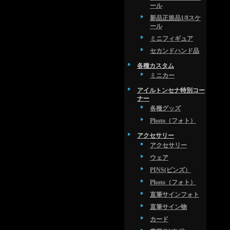
ール
新品正規品1/8スケ
ール
ミニフィギュア
セカンドハンド品
各種カスタム
ミニカー
アイルトンセナ特別コー
ナー
各種グッズ
Photo（フォト）
アクセサリー
アクセサリー
ウェア
PINS(ピンズ）
Photo（フォト）
直筆サインフォト
直筆サイン物
カード