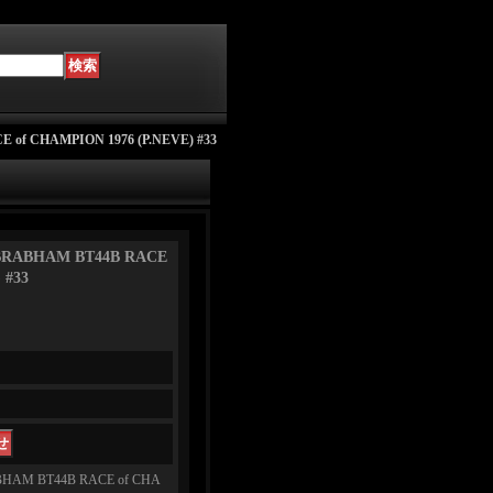
f CHAMPION 1976 (P.NEVE) #33
ABHAM BT44B RACE
 #33
M BT44B RACE of CHA