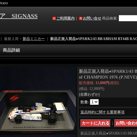
NASS
ア SIGNASS
ご利用案内
｜
お問い合せ
商品検索
:
｜ 最新入荷 >
新品ミニカー
｜
新品正規入荷品●SPARK1/43 BRABHAM BT44B RACE o
商品詳細
新品正規入荷品●SPARK1/43 BR
of CHAMPION 1976 (P.NEVE)
販売価格
:
11,800円
(税別)
(税込
:
12,980円
)
[在庫わずか]
数量
:
返品特約に関する重要事項
｜
新品正規入荷品●SPARK1/43 BRABHA