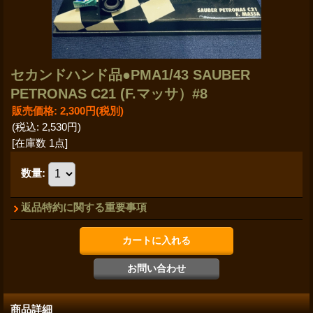
セカンドハンド品●PMA1/43 SAUBER
PETRONAS C21 (F.マッサ）#8
販売価格
:
2,300円
(税別)
(税込
:
2,530円
)
[在庫数 1点]
数量
:
返品特約に関する重要事項
商品詳細