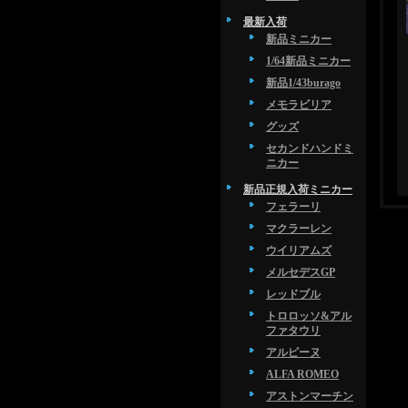
最新入荷
新品ミニカー
1/64新品ミニカー
新品1/43burago
メモラビリア
グッズ
セカンドハンドミ
ニカー
新品正規入荷ミニカー
フェラーリ
マクラーレン
ウイリアムズ
メルセデスGP
レッドブル
トロロッソ&アル
ファタウリ
アルピーヌ
ALFA ROMEO
アストンマーチン