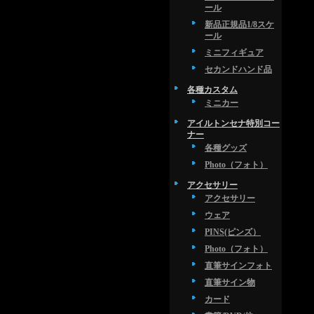
ール
新品正規品1/8スケ
ール
ミニフィギュア
セカンドハンド品
各種カスタム
ミニカー
アイルトンセナ特別コー
ナー
各種グッズ
Photo（フォト）
アクセサリー
アクセサリー
ウェア
PINS(ピンズ）
Photo（フォト）
直筆サインフォト
直筆サイン物
カード