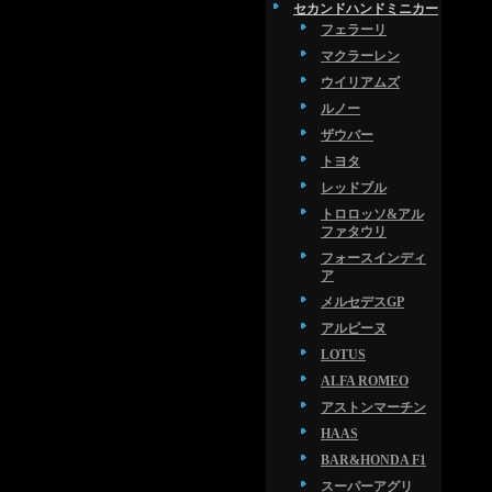
セカンドハンドミニカー
フェラーリ
マクラーレン
ウイリアムズ
ルノー
ザウバー
トヨタ
レッドブル
トロロッソ&アル
ファタウリ
フォースインディ
ア
メルセデスGP
アルピーヌ
LOTUS
ALFA ROMEO
アストンマーチン
HAAS
BAR&HONDA F1
スーパーアグリ