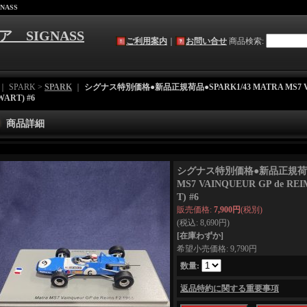
NASS
ア SIGNASS
ご利用案内
｜
お問い合せ
商品検索
:
｜ SPARK >
SPARK
｜
シグナス特別価格●新品正規荷品●SPARK1/43 MATRA MS7 VAINQ
WART) #6
商品詳細
シグナス特別価格●新品正規荷品●S
MS7 VAINQUEUR GP de REIM
T) #6
販売価格
:
7,900円
(税別)
(税込
:
8,690円
)
[在庫わずか]
希望小売価格
:
9,790円
数量
:
返品特約に関する重要事項