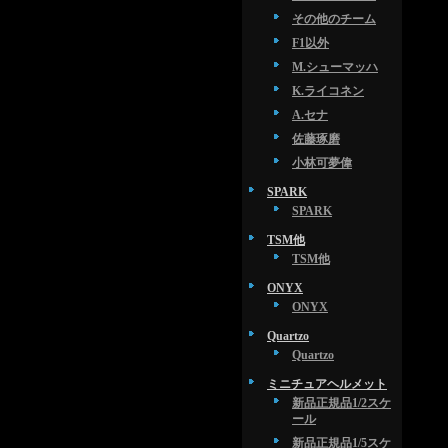
その他のチーム
F1以外
M.シューマッハ
K.ライコネン
A.セナ
佐藤琢磨
小林可夢偉
SPARK
SPARK
TSM他
TSM他
ONYX
ONYX
Quartzo
Quartzo
ミニチュアヘルメット
新品正規品1/2スケ
ール
新品正規品1/5スケ