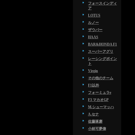
フォースインディ
ア
LOTUS
ルノー
ザウバー
HAAS
BAR&HONDA F1
スーパーアグリ
レーシングポイン
ト
Virgin
その他のチーム
F1以外
フォーミュラe
F3 マカオGP
M.シューマッハ
A.セナ
佐藤琢磨
小林可夢偉