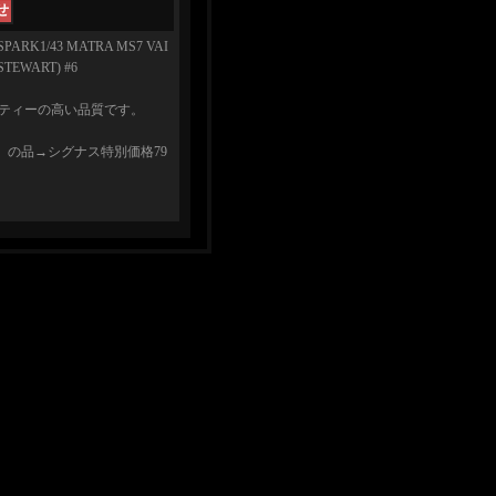
1/43 MATRA MS7 VAI
.STEWART) #6
リティーの高い品質です。
円）の品→シグナス特別価格79