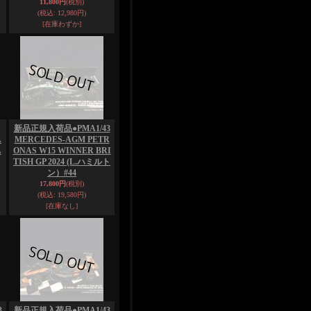
11,800円
(税別)
(税込
:
12,980円)
[在庫わずか]
新品正規入荷品●PMA1/43
A
MERCEDES-AGM PETR
A
ONAS W15 WINNER BRI
TISH GP 2024 (L.ハミルト
ン）#44
17,800円
(税別)
(税込
:
19,580円)
[在庫なし]
3
新品正規入荷品●PMA1/43