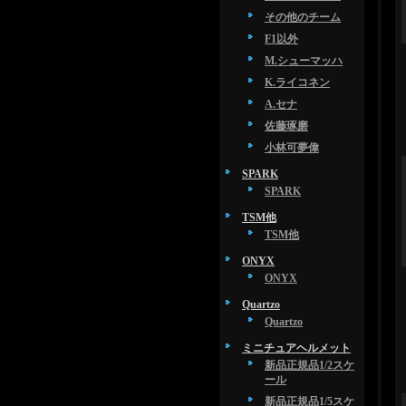
その他のチーム
F1以外
M.シューマッハ
K.ライコネン
A.セナ
佐藤琢磨
小林可夢偉
SPARK
SPARK
TSM他
TSM他
ONYX
ONYX
Quartzo
Quartzo
ミニチュアヘルメット
新品正規品1/2スケ
ール
新品正規品1/5スケ