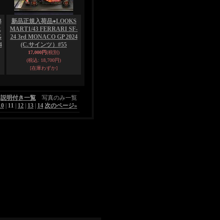
3
新品正規入荷品●LOOKS
R
MART1/43 FERRARI SF-
G
24 3rd MONACO GP 2024
4
(C.サインツ）#55
17,000円
(税別)
(税込
:
18,700円)
[在庫わずか]
説明付き一覧
写真のみ一覧
10
|
11
|
12
|
13
|
14
次のページ
»