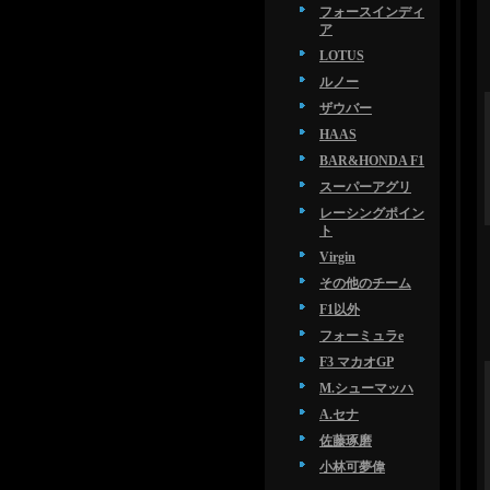
フォースインディ
ア
LOTUS
ルノー
ザウバー
HAAS
BAR&HONDA F1
スーパーアグリ
レーシングポイン
ト
Virgin
その他のチーム
F1以外
フォーミュラe
F3 マカオGP
M.シューマッハ
A.セナ
佐藤琢磨
小林可夢偉