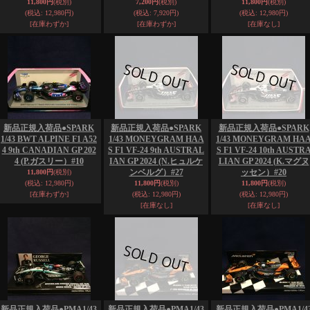
11,800円
(税別)
7,200円
(税別)
11,800円
(税別)
(税込
:
12,980円)
(税込
:
7,920円)
(税込
:
12,980円)
[在庫わずか]
[在庫わずか]
[在庫なし]
新品正規入荷品●SPARK
新品正規入荷品●SPARK
新品正規入荷品●SPARK
1/43 BWT ALPINE F1 A52
1/43 MONEYGRAM HAA
1/43 MONEYGRAM HA
4 9th CANADIAN GP 202
S F1 VF-24 9th AUSTRAL
S F1 VF-24 10th AUSTR
4 (P.ガスリー）#10
IAN GP 2024 (N.ヒュルケ
LIAN GP 2024 (K.マグヌ
ンベルグ）#27
ッセン）#20
11,800円
(税別)
(税込
:
12,980円)
11,800円
(税別)
11,800円
(税別)
[在庫わずか]
(税込
:
12,980円)
(税込
:
12,980円)
[在庫なし]
[在庫なし]
新品正規入荷品●PMA1/43
新品正規入荷品●PMA1/43
新品正規入荷品●PMA1/4