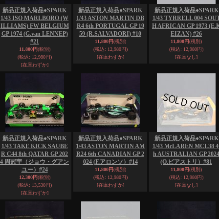
新品正規入荷品●SPARK
新品正規入荷品●SPARK
新品正規入荷品●SPARK
1/43 ISO MARLBORO (W
1/43 ASTON MARTIN DB
1/43 TYRRELL 004 SOU
ILLIAMS) FW BELGIUM
R4 6th PORTUGAL GP 19
H AFRICAN GP 1973 (E.
GP 1974 (G.van LENNEP)
59 (R.SALVADORI) #10
EIZAN) #26
#21
11,800円
(税別)
11,800円
(税別)
11,800円
(税別)
(税込
:
12,980円)
(税込
:
12,980円)
(税込
:
12,980円)
[在庫わずか]
[在庫なし]
[在庫わずか]
新品正規入荷品●SPARK
新品正規入荷品●SPARK
新品正規入荷品●SPARK
1/43 TAKE KICK SAUBE
1/43 ASTON MARTIN AM
1/43 McLAREN MCL38 4
R C44 8th QATAR GP 202
R24 6th CANADIAN GP 2
h AUSTRALIAN GP 202
4 周冠宇（ジョウ・グアン
024 (F.アロンソ）#14
(O.ピアストリ）#81
ユー）#24
11,800円
(税別)
11,800円
(税別)
12,300円
(税別)
(税込
:
12,980円)
(税込
:
12,980円)
(税込
:
13,530円)
[在庫わずか]
[在庫なし]
[在庫わずか]