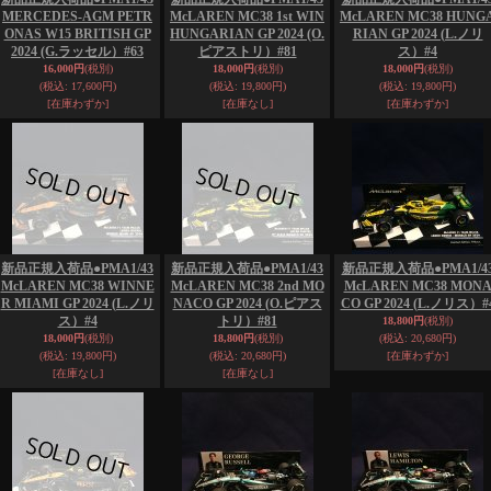
MERCEDES-AGM PETR
McLAREN MC38 1st WIN
McLAREN MC38 HUNG
ONAS W15 BRITISH GP
HUNGARIAN GP 2024 (O.
RIAN GP 2024 (L.ノリ
2024 (G.ラッセル）#63
ピアストリ）#81
ス）#4
16,000円
(税別)
18,000円
(税別)
18,000円
(税別)
(税込
:
17,600円)
(税込
:
19,800円)
(税込
:
19,800円)
[在庫わずか]
[在庫なし]
[在庫わずか]
新品正規入荷品●PMA1/43
新品正規入荷品●PMA1/43
新品正規入荷品●PMA1/4
McLAREN MC38 WINNE
McLAREN MC38 2nd MO
McLAREN MC38 MON
R MIAMI GP 2024 (L.ノリ
NACO GP 2024 (O.ピアス
CO GP 2024 (L.ノリス）#
ス）#4
トリ）#81
18,800円
(税別)
18,000円
(税別)
18,800円
(税別)
(税込
:
20,680円)
(税込
:
19,800円)
(税込
:
20,680円)
[在庫わずか]
[在庫なし]
[在庫なし]