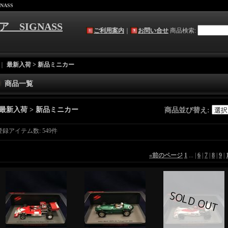
NASS
ア SIGNASS
ご利用案内
｜
お問い合せ
商品検索
:
｜
最新入荷 > 新品ミニカー
商品一覧
最新入荷 > 新品ミニカー
商品並び替え
:
登録アイテム数
:
549件
«
前のページ
1
...
|
6
|
7
|
8
|
9
|