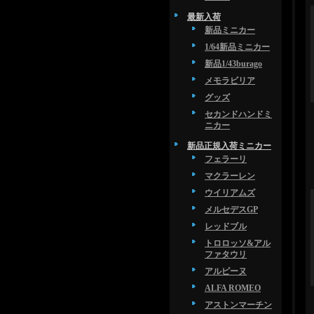
最新入荷
新品ミニカー
1/64新品ミニカー
新品1/43burago
メモラビリア
グッズ
セカンドハンドミ
ニカー
新品正規入荷ミニカー
フェラーリ
マクラーレン
ウイリアムズ
メルセデスGP
レッドブル
トロロッソ&アル
ファタウリ
アルピーヌ
ALFA ROMEO
アストンマーチン