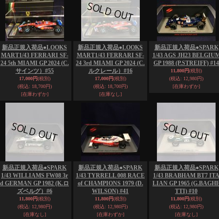
新品正規入荷品●LOOKS
新品正規入荷品●LOOKS
新品正規入荷品●SPARK
MART1/43 FERRARI SF-
MART1/43 FERRARI SF-
1/43 AGS JH23 BELGIU
24 5th MIAMI GP 2024 (C.
24 3rd MIAMI GP 2024 (C.
GP 1988 (P.STREIFF) #14
サインツ）#55
ルクレール）#16
11,800円
(税別)
17,000円
(税別)
17,000円
(税別)
(税込
:
12,980円)
(税込
:
18,700円)
(税込
:
18,700円)
[在庫わずか]
[在庫わずか]
[在庫なし]
新品正規入荷品●SPARK
新品正規入荷品●SPARK
新品正規入荷品●SPARK
1/43 WILLIAMS FW08 3r
1/43 TYRRELL 008 RACE
1/43 BRABHAM BT7 IT
d GERMAN GP 1982 (K.ロ
of CHAMPIONS 1979 (D.
LIAN GP 1965 (G.BAGH
ズベルグ）#6
WILSON) #41
TTI) #10
11,800円
(税別)
11,800円
(税別)
11,800円
(税別)
(税込
:
12,980円)
(税込
:
12,980円)
(税込
:
12,980円)
[在庫なし]
[在庫わずか]
[在庫なし]