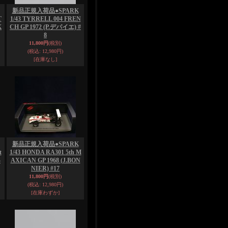
新品正規入荷品●SPARK
T
1/43 TYRRELL 004 FREN
K
CH GP 1972 (P.デパイエ) #
8
11,800円
(税別)
(税込
:
12,980円)
[在庫なし]
新品正規入荷品●SPARK
t
1/43 HONDA RA301 5th M
4
AXICAN GP 1968 (J.BON
NIER) #17
11,800円
(税別)
(税込
:
12,980円)
[在庫わずか]