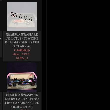
新品正規入荷品●SPARK
D
1/43 LOTUS 49T WINNE
R TASMAN SERIES 1968
(J.CLARK) #6
11,800円
(税別)
(税込
:
12,980円)
[在庫なし]
新品正規入荷品●SPARK
1/43 BWT ALPINE F1 A52
E
4 10th CANADIAN GP 202
4 (E.オコン）#31