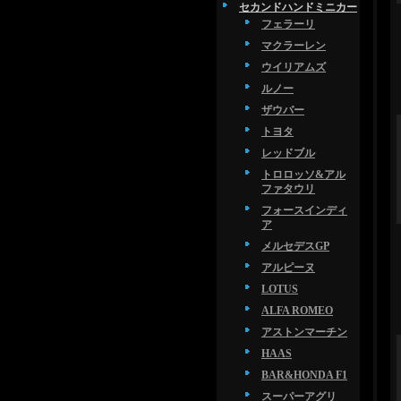
セカンドハンドミニカー
フェラーリ
マクラーレン
ウイリアムズ
ルノー
ザウバー
トヨタ
レッドブル
トロロッソ&アル
ファタウリ
フォースインディ
ア
メルセデスGP
アルピーヌ
LOTUS
ALFA ROMEO
アストンマーチン
HAAS
BAR&HONDA F1
スーパーアグリ