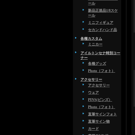
ール
新品正規品1/8スケ
ール
ミニフィギュア
セカンドハンド品
各種カスタム
ミニカー
アイルトンセナ特別コー
ナー
各種グッズ
Photo（フォト）
アクセサリー
アクセサリー
ウェア
PINS(ピンズ）
Photo（フォト）
直筆サインフォト
直筆サイン物
カード