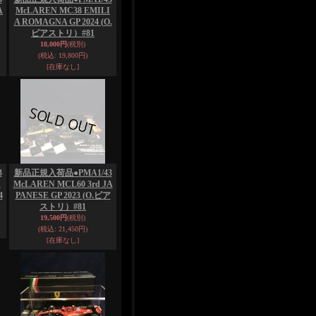
A
McLAREN MC38 EMILI
A ROMAGNA GP 2024 (O.
ピアストリ）#81
18,000円
(税別)
(税込
:
19,800円)
[在庫なし]
3
新品正規入荷品●PMA1/43
A
McLAREN MCL60 3rd JA
4
PANESE GP 2023 (O.ピア
ストリ）#81
19,500円
(税別)
(税込
:
21,450円)
[在庫なし]