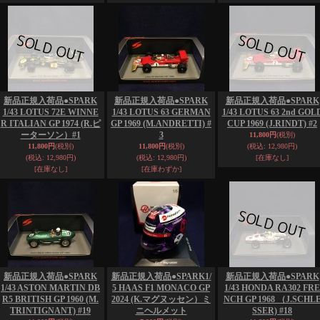
新品正規入荷品●SPARK
新品正規入荷品●SPARK
新品正規入荷品●SPARK
1/43 LOTUS 72E WINNE
1/43 LOTUS 63 GERMAN
1/43 LOTUS 63 2nd GOL
R ITALIAN GP 1974 (R.ピ
GP 1969 (M.ANDRETTI) #
CUP 1969 (J.RINDT) #2
ーターソン）#1
3
11,800円
(税別)
11,800円
(税別)
11,800円
(税別)
(税込
:
12,980円)
(税込
:
12,980円)
(税込
:
12,980円)
[在庫なし]
[在庫なし]
[在庫わずか]
新品正規入荷品●SPARK
新品正規入荷品●SPARK1/
新品正規入荷品●SPARK
1/43 ASTON MARTIN DB
5 HAAS F1 MONACO GP
1/43 HONDA RA302 FRE
R5 BRITISH GP 1960 (M.
2024 (K.マグヌッセン）ミ
NCH GP 1968 （J.SCHL
TRINTIGNANT) #19
ニヘルメット
SSER) #18