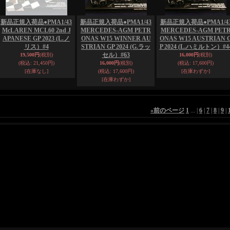
新品正規入荷品●PMA1/43
新品正規入荷品●PMA1/43
新品正規入荷品●PMA1/4
McLAREN MCL60 2nd J
MERCEDES-AGM PETR
MERCEDES-AGM PET
APANESE GP 2023 (L.ノ
ONAS W15 WINNER AU
ONAS W15 AUSTRIAN 
リス）#4
STRIAN GP 2024 (G.ラッ
P 2024 (L.ハミルトン）#4
セル）#63
19,500円
(税別)
16,000円
(税別)
(税込
:
21,450円)
16,000円
(税別)
(税込
:
17,600円)
[在庫なし]
(税込
:
17,600円)
[在庫わずか]
[在庫わずか]
«
前のページ
1
...
|
6
|
7
|
8
|
9
|