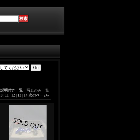
説明付き一覧
写真のみ一覧
10
|
11
|
12
|
13
|
14
次のページ
»