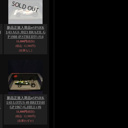
新品正規入荷品●SPARK
M
1/43 AGS JH23 BRAZIL G
P 1988 (P.STREIFF) #14
11,800円
(税別)
(税込
:
12,980円)
[在庫なし]
新品正規入荷品●SPARK
A
1/43 LOTUS 49 BRITISH
E
GP 1967 (G.HILL) #6
11,800円
(税別)
(税込
:
12,980円)
[在庫わずか]